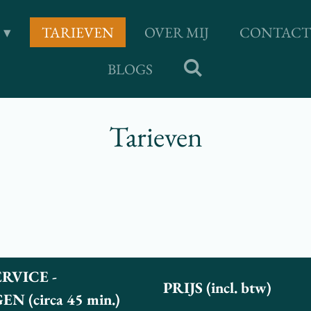
TARIEVEN
OVER MIJ
CONTACT
BLOGS
Tarieven
VICE -
PRIJS (incl. btw)
(circa 45 min.)