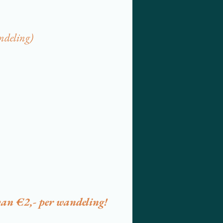
andeling)
g van €2,- per wandeling!