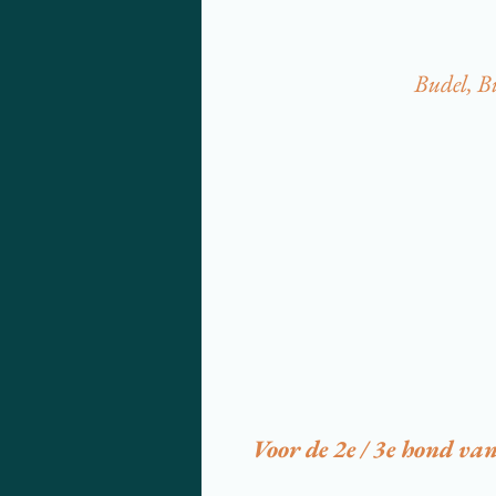
Budel, B
Voor de 2e / 3e hond van